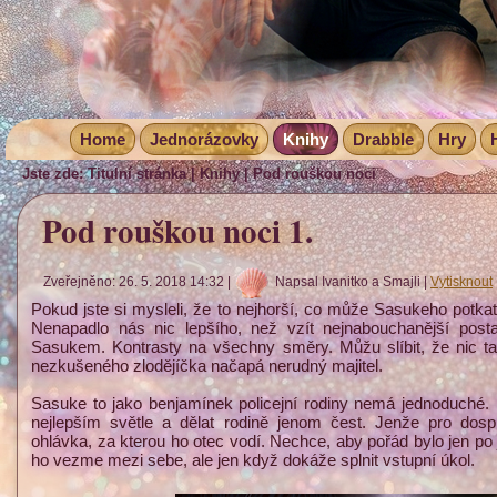
Home
Jednorázovky
Knihy
Drabble
Hry
Jste zde:
Titulní stránka
|
Knihy
|
Pod rouškou noci
Pod rouškou noci 1.
Zveřejněno: 26. 5. 2018 14:32
|
Napsal Ivanitko a Smajli
|
Vytisknout
Pokud jste si mysleli, že to nejhorší, co může Sasukeho potkat
Nenapadlo nás nic lepšího, než vzít nejnabouchanější post
Sasukem. Kontrasty na všechny směry. Můžu slíbit, že nic ta
nezkušeného zlodějíčka načapá nerudný majitel.
Sasuke to jako benjamínek policejní rodiny nemá jednoduché.
nejlepším světle a dělat rodině jenom čest. Jenže pro dosp
ohlávka, za kterou ho otec vodí. Nechce, aby pořád bylo jen po 
ho vezme mezi sebe, ale jen když dokáže splnit vstupní úkol.